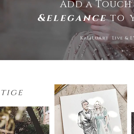
Add a Touch
&elegance
to
KaLiLuArt Live & 
tige