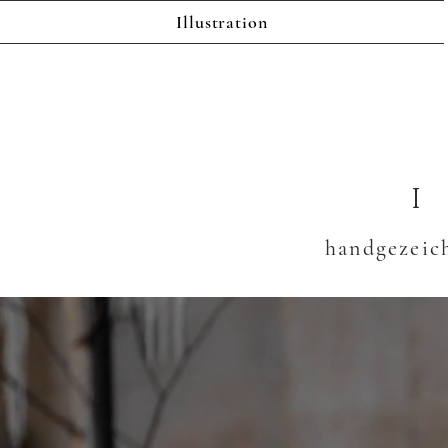
Illustration
handgezeic