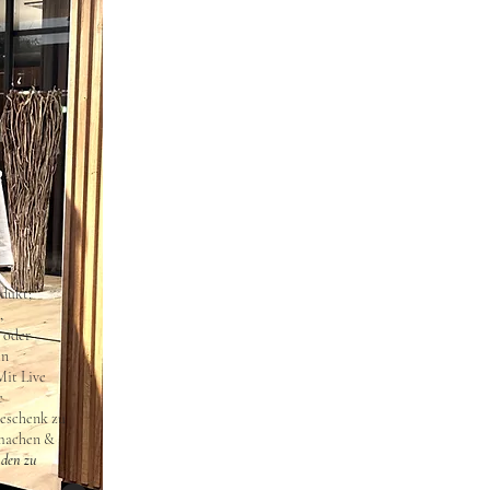
odukt;
,
n oder
in
Mit Live
e
Geschenk zu
 machen &
nden zu