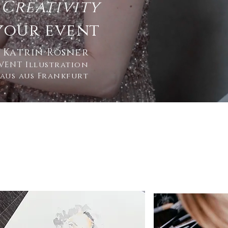
Creativity
your event
K
atrin Rösner
EVENT Illustration
aus aus Frankfurt