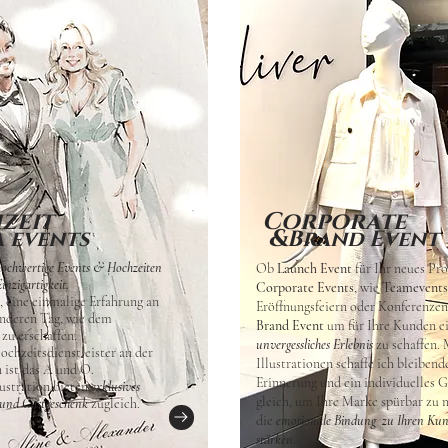
zeit
Corporate
&
 events
Brand Event
hochwertige Events & Hochzeiten
Ob
Launch Event
für Ihr neues Pr
inzigartigkeit.
Corporate Events
, wie
Teamevents
, eine einmalige Erfahrung an
Eröffnungsfeiern oder Konferenze
nderen Tag, wie dem
Brand Event
um für Ihre Kunden e
zu erschaffen.
unvergessliches Erlebnis
zu schaffen. 
ochzeitsdienstleister an der
Illustrationen schaffe ich bleibend
 ist das A und O.
Erinnerung und ein individuelles 
lustration bieten
exklusives
gleich, um Ihre Marke spürbar zu
und Gastgeschenk
zugleich.
die
emotionale Bindung zu Ihren Ku
stärken.