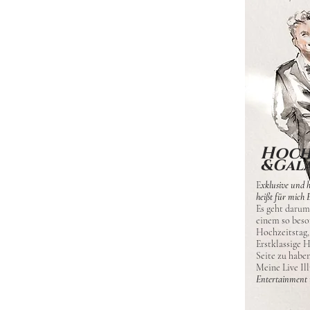
Hoch
&Gala
E
xklusive und 
heißt für mich E
E
s geht darum
einem so beso
Hochzeitstag, 
Erstklassige H
Seite zu haben
Meine Live Il
Entertainment 