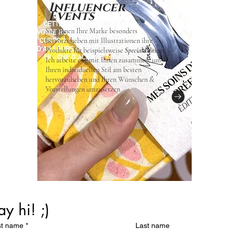
Influencer
Events
Sie planen Ihre Marke besonders
hervorzuheben mit Illustrationen ihre
Produkte für beispielsweise
Special Editions.
Ich arbeite eng mit Ihnen zusammen, um
Ihren individuellen Stil am besten
hervorzuheben und Ihren Wünschen &
Vorstellungen umzusetzen.
ay hi! ;)
st name
*
Last name